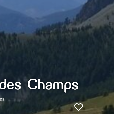
l des Champs
mps