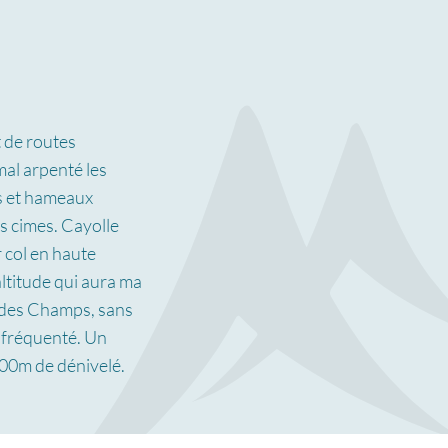
t de routes
mal arpenté les
es et hameaux
s cimes. Cayolle
 col en haute
altitude qui aura ma
l des Champs, sans
u fréquenté. Un
00m de dénivelé.