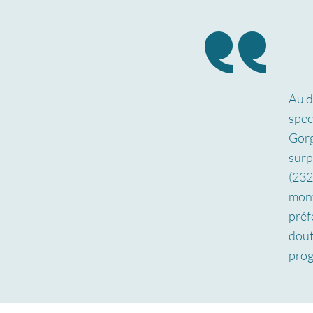
Au d
spec
Gorg
surp
(232
mont
préf
dout
prog