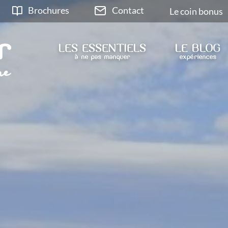
Brochures
Contact
Le coin bonus
LES ESSENTIELS
LE BLOG
à ne pas manquer
expériences