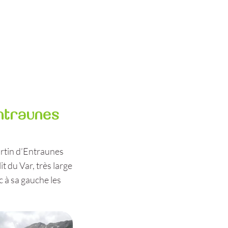
ntraunes
artin d’Entraunes
t du Var, très large
ec à sa gauche les