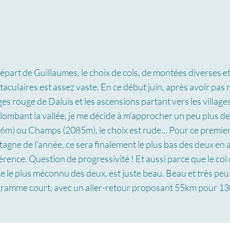
épart de Guillaumes, le choix de cols, de montées diverses e
taculaires est assez vaste. En ce début juin, après avoir pas 
es rouge de Daluis et les ascensions partant vers les villag
lombant la vallée, je me décide à m’approcher un peu plus de
6m) ou Champs (2085m), le choix est rude… Pour ce premier
agne de l’année, ce sera finalement le plus bas des deux en 
érence. Question de progressivité ! Et aussi parce que le co
e le plus méconnu des deux, est juste beau. Beau et très pe
ramme court, avec un aller-retour proposant 55km pour 13