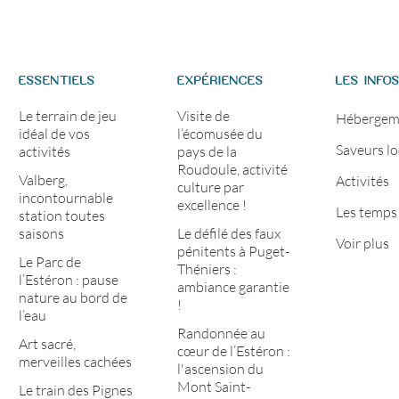
ESSENTIELS
EXPÉRIENCES
LES INFO
Le terrain de jeu
Visite de
Hébergem
idéal de vos
l’écomusée du
Saveurs lo
activités
pays de la
Roudoule, activité
Valberg,
Activités
culture par
incontournable
excellence !
Les temps 
station toutes
saisons
Le défilé des faux
Voir plus
pénitents à Puget-
Le Parc de
Théniers :
l’Estéron : pause
ambiance garantie
nature au bord de
!
l’eau
Randonnée au
Art sacré,
cœur de l’Estéron :
merveilles cachées
l'ascension du
Mont Saint-
Le train des Pignes