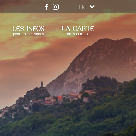
FR
LES INFOS
LA CARTE
pratico-pratiques
du territoire