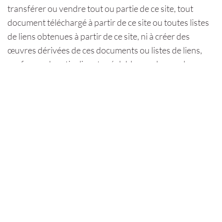
transférer ou vendre tout ou partie de ce site, tout
document téléchargé à partir de ce site ou toutes listes
de liens obtenues à partir de ce site, ni à créer des
œuvres dérivées de ces documents ou listes de liens,
sauf accord particulier et préalable conclu avec la
Communauté de Communes Alpes d’Azur.
Certains éléments (logos, photographies, …) nous ont
été transmis par les partenaires de l’Office de Tourisme
Aunis Marais Poitevin . Leur utilisation nécessitera un
accord express et préalable de leur part en plus de celui
de la Communauté de Communes Alpes d’Azur.
Nous nous efforçons d’offrir sur notre site une
information fiable, vérifiée et actualisée. Mais, malgré
tout le soin que nous y apportons, des erreurs ou