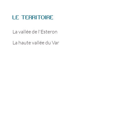
LE TERRITOIRE
La vallée de l'Esteron
La haute vallée du Var
La moyenne vallée du Var
La vallée de la Roudoule
La vallée du Cians
Voir plus