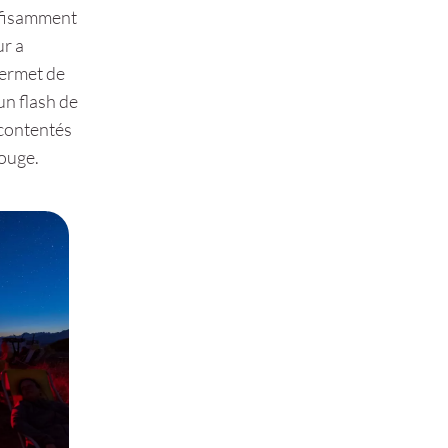
uffisamment
ur a
 permet de
un flash de
 contentés
rouge.