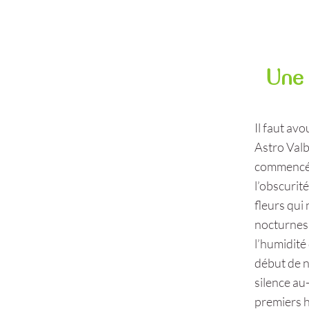
Une 
Il faut av
Astro Valbe
commencé a
l’obscurit
fleurs qui 
nocturnes.
l’humidité
début de n
silence au
premiers h