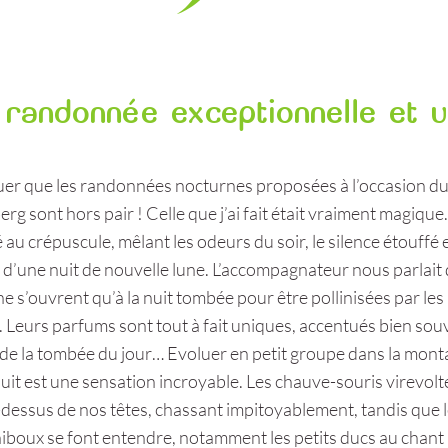
randonnée exceptionnelle et u
ouer que les randonnées nocturnes proposées à l’occasion du
rg sont hors pair ! Celle que j’ai fait était vraiment magique.
u crépuscule, mêlant les odeurs du soir, le silence étouffé 
é d’une nuit de nouvelle lune. L’accompagnateur nous parlait 
ne s’ouvrent qu’à la nuit tombée pour être pollinisées par les
 Leurs parfums sont tout à fait uniques, accentués bien sou
 de la tombée du jour… Evoluer en petit groupe dans la mon
uit est une sensation incroyable. Les chauve-souris virevolt
-dessus de nos têtes, chassant impitoyablement, tandis que 
iboux se font entendre, notamment les petits ducs au chant