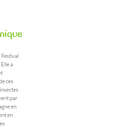
nique
 Festival
 Elle a
et
de ces
 insectes
vent par
tagne en
ent en
les