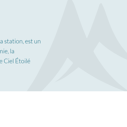
a station, est un
ie, la
 Ciel Étoilé