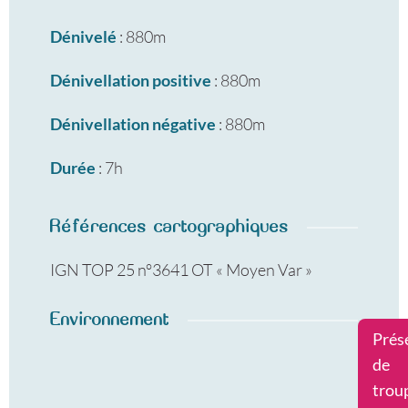
Dénivelé
: 880m
Dénivellation positive
: 880m
Dénivellation négative
: 880m
Durée
: 7h
Références cartographiques
IGN TOP 25 n°3641 OT « Moyen Var »
Environnement
Prés
de
trou