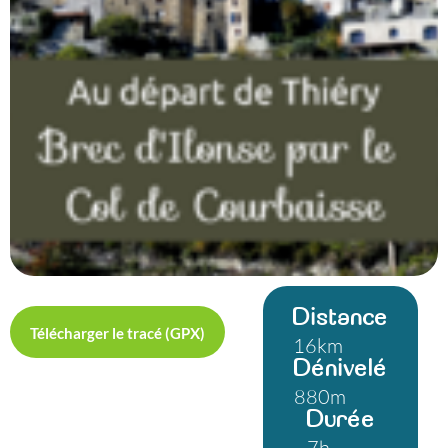
Distance
Télécharger le tracé (GPX)
16km
Dénivelé
880m
Durée
7h