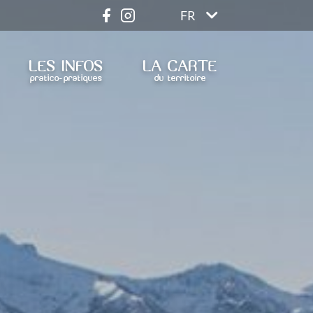
FR
LES INFOS
LA CARTE
pratico-pratiques
du territoire