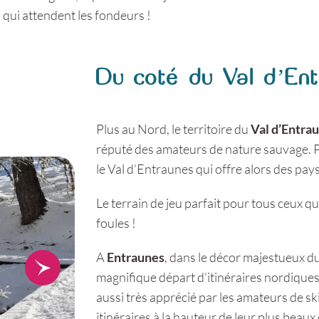
 qui attendent les fondeurs !
Du coté du Val d’En
Plus au Nord, le territoire du
Val d’Entra
réputé des amateurs de nature sauvage. Plu
le Val d’Entraunes qui offre alors des pa
Le terrain de jeu parfait pour tous ceux qui
foules !
A
Entraunes
, dans le décor majestueux du
magnifique départ d’itinéraires nordiques
aussi très apprécié par les amateurs de s
itinéraires à la hauteur de leur plus beaux 