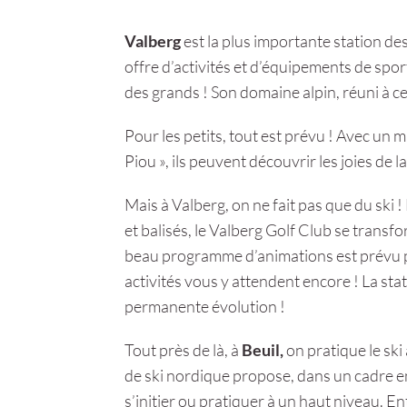
Valberg
est la plus importante station de
offre d’activités et d’équipements de sport
des grands ! Son domaine alpin, réuni à c
Pour les petits, tout est prévu ! Avec un 
Piou », ils peuvent découvrir les joies de la
Mais à Valberg, on ne fait pas que du ski 
et balisés, le Valberg Golf Club se transfo
beau programme d’animations est prévu po
activités vous y attendent encore ! La stat
permanente évolution !
Tout près de là, à
Beuil,
on pratique le ski 
de ski nordique propose, dans un cadre e
s’initier ou pratiquer à un haut niveau. Entr