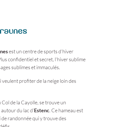
traunes
unes
est un centre de sports d’hiver
s confidentiel et secret, l’hiver sublime
ysages sublimes et immaculés.
 veulent profiter de la neige loin des
 Col de la Cayolle, se trouve un
 autour du lac d’
Estenc
. Ce hameau est
ki de randonnée qui y trouve des
défis.