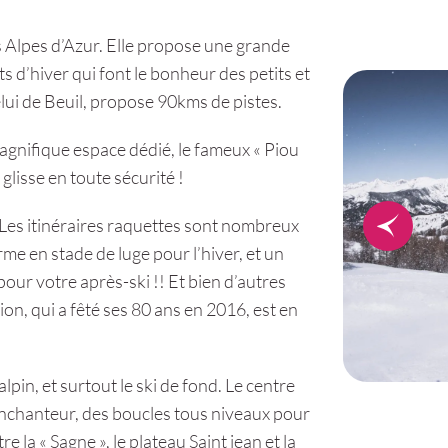
s Alpes d’Azur. Elle propose une grande
s d’hiver qui font le bonheur des petits et
elui de Beuil, propose 90kms de pistes.
magnifique espace dédié, le fameux « Piou
 glisse en toute sécurité !
! Les itinéraires raquettes sont nombreux
rme en stade de luge pour l’hiver, et un
ur votre après-ski !! Et bien d’autres
ion, qui a fêté ses 80 ans en 2016, est en
alpin, et surtout le ski de fond. Le centre
nchanteur, des boucles tous niveaux pour
e la « Sagne », le plateau Saint jean et la