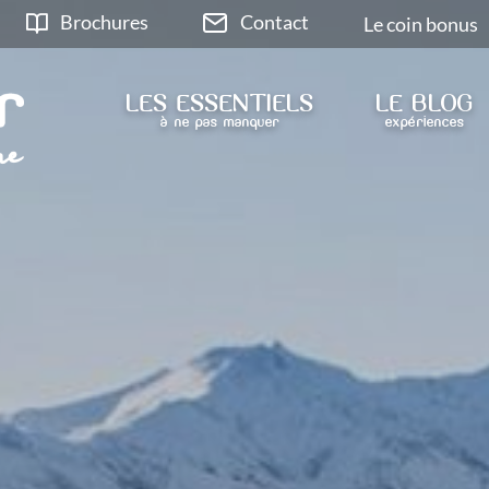
Brochures
Contact
Le coin bonus
LES ESSENTIELS
LE BLOG
à ne pas manquer
expériences