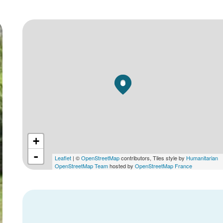
+
-
Leaflet
| ©
OpenStreetMap
contributors, Tiles style by
Humanitarian
OpenStreetMap Team
hosted by
OpenStreetMap France