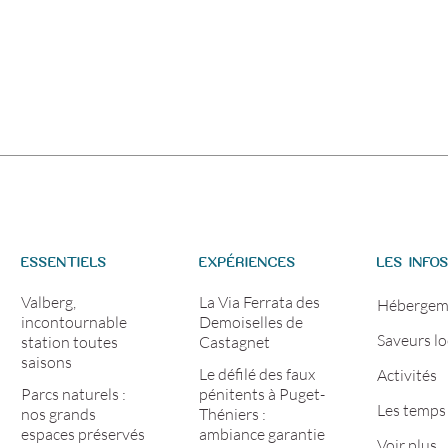
ESSENTIELS
EXPÉRIENCES
LES INFO
Valberg,
La Via Ferrata des
Hébergem
incontournable
Demoiselles de
Saveurs lo
station toutes
Castagnet
saisons
Le défilé des faux
Activités
Parcs naturels :
pénitents à Puget-
Les temps 
nos grands
Théniers :
espaces préservés
ambiance garantie
Voir plus