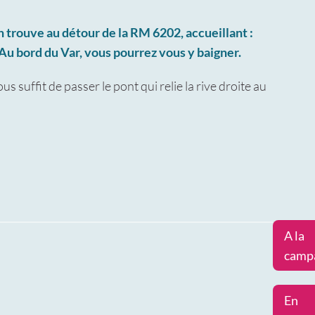
n trouve au détour de la RM 6202, accueillant :
Au bord du Var, vous pourrez vous y baigner.
us suffit de passer le pont qui relie la rive droite au
A la
camp
En