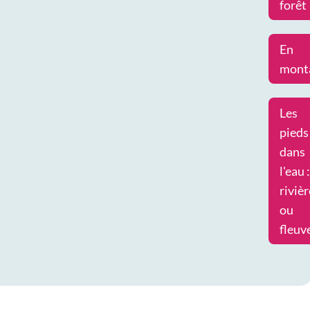
forêt
En
mont
Les
pieds
dans
l'eau :
rivièr
ou
fleuv